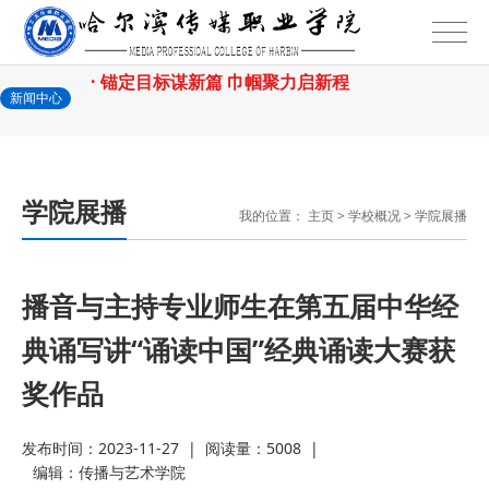
2026-07-24
—— 哈
· 锚定目标谋新篇 巾帼聚力启新程
新闻中心
2026-07-23
—— 哈
· 强化政治担当 锤炼过硬本领--哈尔
2026-07-23
滨传媒
· 教育部公布名单，黑龙江这些教师
学院展播
我的位置：
主页
>
学校概况
>
学院展播
2026-07-31
和团队获奖
· 省委常委会召开会议 许勤主持并讲
播音与主持专业师生在第五届中华经
2026-07-31
话
· 省教育厅举行树立和践行正确政绩
典诵写讲“诵读中国”经典诵读大赛获
2026-07-31
观学习教育
· 我省举办第十一届黑龙江省高校辅
奖作品
2026-07-27
导员素质能
· 深学经济思想 发展新质生产力--学
发布时间：2023-11-27
|
阅读量：5008
|
编辑：
传播与艺术学院