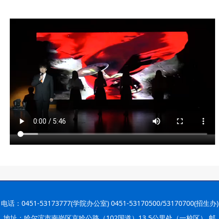
2026-07-27
院党委
· 黑龙江省高校在第六届全国高校教
2026-07-25
师教学创新
· 教育部2026年“宏志助航计划”师资
2026-07-24
培训
· 凝心聚力绘蓝图 踔厉奋进启新程
2026-07-24
—— 哈
· 锚定目标谋新篇 巾帼聚力启新程
2026-07-23
—— 哈
· 强化政治担当 锤炼过硬本领--哈尔
2026-07-23
滨传媒
电话：0451-53173777(学院办公室) 0451-53170500/53170700(招生办)
地址：哈尔滨市南岗区京哈公路（102国道）13.5公里处（一校区） 邮