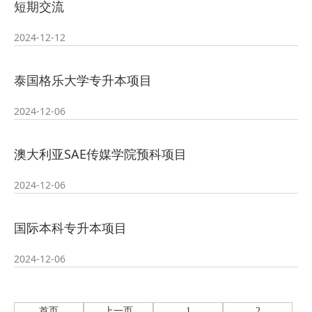
短期交流
2026-07-24
培训
· 凝心聚力绘蓝图 踔厉奋进启新程
2024-12-12
2026-07-24
—— 哈
· 锚定目标谋新篇 巾帼聚力启新程
泰国格乐大学专升本项目
2026-07-23
—— 哈
· 强化政治担当 锤炼过硬本领--哈尔
2024-12-06
2026-07-23
滨传媒
澳大利亚SAE传媒学院预科项目
2024-12-06
国际本科专升本项目
2024-12-06
首页
上一页
1
2