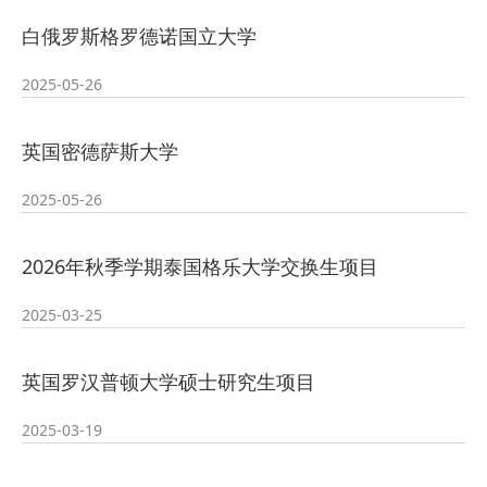
2026-07-23
—— 哈
· 强化政治担当 锤炼过硬本领--哈尔
白俄罗斯格罗德诺国立大学
2026-07-23
滨传媒
· 教育部公布名单，黑龙江这些教师
2025-05-26
2026-07-31
和团队获奖
· 省委常委会召开会议 许勤主持并讲
英国密德萨斯大学
2026-07-31
话
· 省教育厅举行树立和践行正确政绩
2025-05-26
2026-07-31
观学习教育
· 我省举办第十一届黑龙江省高校辅
2026年秋季学期泰国格乐大学交换生项目
2025-03-25
2026-07-27
导员素质能
· 深学经济思想 发展新质生产力--学
英国罗汉普顿大学硕士研究生项目
2026-07-27
院党委
· 黑龙江省高校在第六届全国高校教
2025-03-19
2026-07-25
师教学创新
· 教育部2026年“宏志助航计划”师资