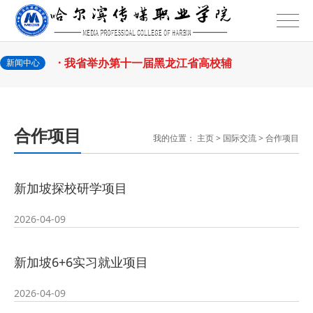
2026-07-31
话
· 省教育厅举行树立和践行正确政绩
2026-07-31
观学习教育
· 我省举办第十一届黑龙江省高校辅
新闻中心
2026-07-27
导员素质能
· 深学经济思想 发展新质生产力--学
合作项目
我的位置：
主页
>
国际交流
>
合作项目
2026-07-27
院党委
· 黑龙江省高校在第六届全国高校教
新加坡探校研学项目
2026-07-25
师教学创新
· 教育部2026年“宏志助航计划”师资
2026-04-09
2026-07-24
培训
· 凝心聚力绘蓝图 踔厉奋进启新程
新加坡6+6实习就业项目
2026-07-24
—— 哈
· 锚定目标谋新篇 巾帼聚力启新程
2026-04-09