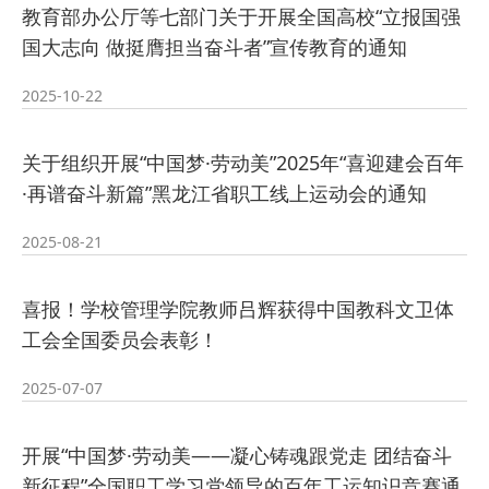
教育部办公厅等七部门关于开展全国高校“立报国强
2026-07-24
培训
· 凝心聚力绘蓝图 踔厉奋进启新程
国大志向 做挺膺担当奋斗者”宣传教育的通知
2025-10-22
2026-07-24
—— 哈
· 锚定目标谋新篇 巾帼聚力启新程
关于组织开展“中国梦·劳动美”2025年“喜迎建会百年
2026-07-23
—— 哈
· 强化政治担当 锤炼过硬本领--哈尔
·再谱奋斗新篇”黑龙江省职工线上运动会的通知
2026-07-23
滨传媒
2025-08-21
喜报！学校管理学院教师吕辉获得中国教科文卫体
工会全国委员会表彰！
2025-07-07
开展“中国梦·劳动美——凝心铸魂跟党走 团结奋斗
新征程”全国职工学习党领导的百年工运知识竞赛通