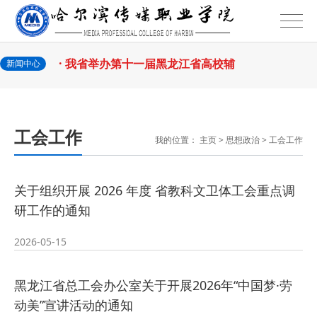
2026-07-31
话
· 省教育厅举行树立和践行正确政绩
2026-07-31
观学习教育
· 我省举办第十一届黑龙江省高校辅
新闻中心
2026-07-27
导员素质能
· 深学经济思想 发展新质生产力--学
工会工作
我的位置：
主页
>
思想政治
>
工会工作
2026-07-27
院党委
· 黑龙江省高校在第六届全国高校教
关于组织开展 2026 年度 省教科文卫体工会重点调
2026-07-25
师教学创新
· 教育部2026年“宏志助航计划”师资
研工作的通知
2026-07-24
培训
· 凝心聚力绘蓝图 踔厉奋进启新程
2026-05-15
2026-07-24
—— 哈
· 锚定目标谋新篇 巾帼聚力启新程
黑龙江省总工会办公室关于开展2026年“中国梦·劳
动美”宣讲活动的通知