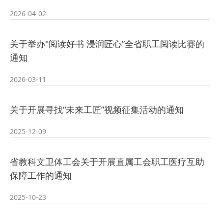
2026-07-23
—— 哈
· 强化政治担当 锤炼过硬本领--哈尔
2026-04-02
2026-07-23
滨传媒
· 教育部公布名单，黑龙江这些教师
关于举办"阅读好书 浸润匠心”全省职工阅读比赛的
通知
2026-07-31
和团队获奖
· 省委常委会召开会议 许勤主持并讲
2026-03-11
2026-07-31
话
· 省教育厅举行树立和践行正确政绩
关于开展寻找“未来工匠”视频征集活动的通知
2026-07-31
观学习教育
· 我省举办第十一届黑龙江省高校辅
2025-12-09
2026-07-27
导员素质能
· 深学经济思想 发展新质生产力--学
省教科文卫体工会关于开展直属工会职工医疗互助
保障工作的通知
2026-07-27
院党委
· 黑龙江省高校在第六届全国高校教
2025-10-23
2026-07-25
师教学创新
· 教育部2026年“宏志助航计划”师资