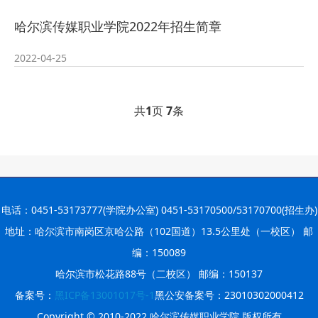
2026-07-24
培训
· 凝心聚力绘蓝图 踔厉奋进启新程
哈尔滨传媒职业学院2022年招生简章
2022-04-25
2026-07-24
—— 哈
· 锚定目标谋新篇 巾帼聚力启新程
2026-07-23
—— 哈
· 强化政治担当 锤炼过硬本领--哈尔
共
1
页
7
条
2026-07-23
滨传媒
电话：0451-53173777(学院办公室) 0451-53170500/53170700(招生办)
地址：哈尔滨市南岗区京哈公路（102国道）13.5公里处（一校区） 邮
编：150089
哈尔滨市松花路88号（二校区） 邮编：150137
备案号：
黑ICP备13001017号-1
黑公安备案号：23010302000412
Copyright © 2010-2022 哈尔滨传媒职业学院 版权所有