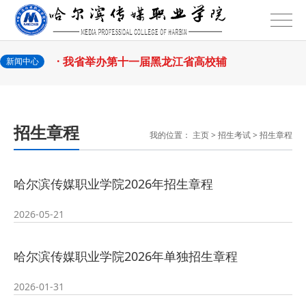
2026-07-31
话
· 省教育厅举行树立和践行正确政绩
2026-07-31
观学习教育
· 我省举办第十一届黑龙江省高校辅
新闻中心
2026-07-27
导员素质能
· 深学经济思想 发展新质生产力--学
招生章程
我的位置：
主页
>
招生考试
>
招生章程
2026-07-27
院党委
· 黑龙江省高校在第六届全国高校教
哈尔滨传媒职业学院2026年招生章程
2026-07-25
师教学创新
· 教育部2026年“宏志助航计划”师资
2026-05-21
2026-07-24
培训
· 凝心聚力绘蓝图 踔厉奋进启新程
哈尔滨传媒职业学院2026年单独招生章程
2026-07-24
—— 哈
· 锚定目标谋新篇 巾帼聚力启新程
2026-01-31