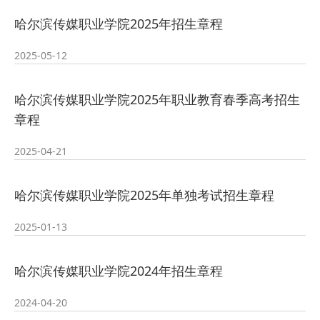
2026-07-23
—— 哈
· 强化政治担当 锤炼过硬本领--哈尔
哈尔滨传媒职业学院2025年招生章程
2026-07-23
滨传媒
· 教育部公布名单，黑龙江这些教师
2025-05-12
2026-07-31
和团队获奖
· 省委常委会召开会议 许勤主持并讲
哈尔滨传媒职业学院2025年职业教育春季高考招生
章程
2026-07-31
话
· 省教育厅举行树立和践行正确政绩
2025-04-21
2026-07-31
观学习教育
· 我省举办第十一届黑龙江省高校辅
哈尔滨传媒职业学院2025年单独考试招生章程
2026-07-27
导员素质能
· 深学经济思想 发展新质生产力--学
2025-01-13
2026-07-27
院党委
· 黑龙江省高校在第六届全国高校教
哈尔滨传媒职业学院2024年招生章程
2026-07-25
师教学创新
· 教育部2026年“宏志助航计划”师资
2024-04-20