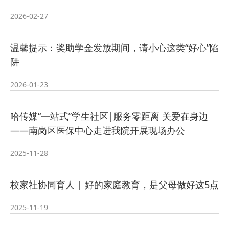
2026-02-27
2026-07-24
培训
· 凝心聚力绘蓝图 踔厉奋进启新程
温馨提示：奖助学金发放期间，请小心这类“好心”陷
2026-07-24
—— 哈
· 锚定目标谋新篇 巾帼聚力启新程
阱
2026-07-23
—— 哈
· 强化政治担当 锤炼过硬本领--哈尔
2026-01-23
2026-07-23
滨传媒
哈传媒“一站式”学生社区|服务零距离 关爱在身边
——南岗区医保中心走进我院开展现场办公
2025-11-28
校家社协同育人 | 好的家庭教育，是父母做好这5点
2025-11-19