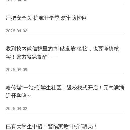
2026-07-23
—— 哈
· 强化政治担当 锤炼过硬本领--哈尔
严把安全关 护航开学季 筑牢防护网
2026-07-23
滨传媒
· 教育部公布名单，黑龙江这些教师
2026-04-08
2026-07-31
和团队获奖
· 省委常委会召开会议 许勤主持并讲
收到校内微信群里的“补贴发放”链接，也要谨慎核
2026-07-31
话
· 省教育厅举行树立和践行正确政绩
实！警方紧急提醒——
2026-03-09
2026-07-31
观学习教育
· 我省举办第十一届黑龙江省高校辅
哈传媒“一站式”学生社区丨返校模式开启！元气满满
2026-07-27
导员素质能
· 深学经济思想 发展新质生产力--学
迎开学咯～
2026-07-27
院党委
· 黑龙江省高校在第六届全国高校教
2026-03-02
2026-07-25
师教学创新
· 教育部2026年“宏志助航计划”师资
已有大学生中招！警惕家教“中介”骗局！