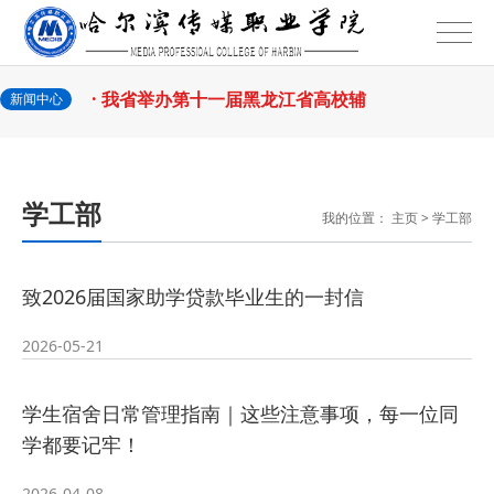
2026-07-31
话
· 省教育厅举行树立和践行正确政绩
2026-07-31
观学习教育
· 我省举办第十一届黑龙江省高校辅
新闻中心
2026-07-27
导员素质能
· 深学经济思想 发展新质生产力--学
学工部
我的位置：
主页
>
学工部
2026-07-27
院党委
· 黑龙江省高校在第六届全国高校教
致2026届国家助学贷款毕业生的一封信
2026-07-25
师教学创新
· 教育部2026年“宏志助航计划”师资
2026-05-21
2026-07-24
培训
· 凝心聚力绘蓝图 踔厉奋进启新程
学生宿舍日常管理指南｜这些注意事项，每一位同
2026-07-24
—— 哈
· 锚定目标谋新篇 巾帼聚力启新程
学都要记牢！
2026-04-08