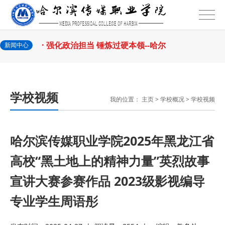
2026-07-24
—— 哈
· 锚定目标谋新篇 巾帼聚力启新程
2026-07-23
—— 哈
· 强化政治担当 锤炼过硬本领--哈尔
新闻中心
2026-07-23
滨传媒
· 教育部公布名单，黑龙江这些教师
学校视频
我的位置：
主页
>
学校概况
>
学校视频
2026-07-31
和团队获奖
· 省委常委会召开会议 许勤主持并讲
2026-07-31
话
· 省教育厅举行树立和践行正确政绩
哈尔滨传媒职业学院2025年黑龙江省
高校“黑土地上的精神力量”英烈故事
2026-07-31
观学习教育
· 我省举办第十一届黑龙江省高校辅
宣讲大赛参赛作品 2023级影视编导
2026-07-27
导员素质能
· 深学经济思想 发展新质生产力--学
专业学生周语彤