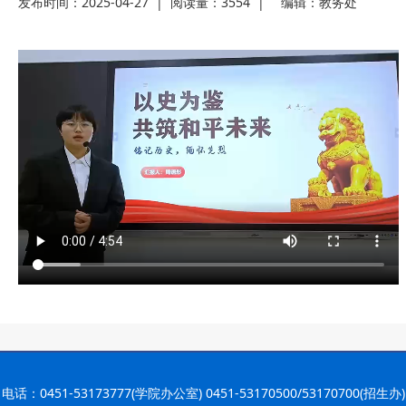
2026-07-27
院党委
· 黑龙江省高校在第六届全国高校教
发布时间：2025-04-27
|
阅读量：3554
|
编辑：
教务处
2026-07-25
师教学创新
· 教育部2026年“宏志助航计划”师资
2026-07-24
培训
· 凝心聚力绘蓝图 踔厉奋进启新程
2026-07-24
—— 哈
· 锚定目标谋新篇 巾帼聚力启新程
2026-07-23
—— 哈
· 强化政治担当 锤炼过硬本领--哈尔
2026-07-23
滨传媒
电话：0451-53173777(学院办公室) 0451-53170500/53170700(招生办)