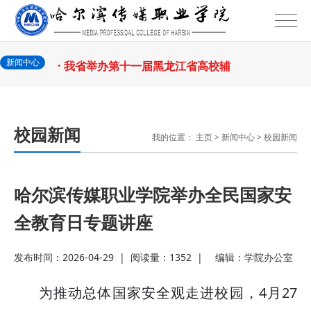
2026-07-31
话
· 省教育厅举行树立和践行正确政绩
2026-07-31
观学习教育
· 我省举办第十一届黑龙江省高校辅
新闻中心
2026-07-27
导员素质能
· 深学经济思想 发展新质生产力--学
校园新闻
我的位置：
主页
>
新闻中心
>
校园新闻
2026-07-27
院党委
· 黑龙江省高校在第六届全国高校教
2026-07-25
师教学创新
· 教育部2026年“宏志助航计划”师资
哈尔滨传媒职业学院举办全民国家安
全教育日专题讲座
2026-07-24
培训
· 凝心聚力绘蓝图 踔厉奋进启新程
发布时间：2026-04-29
|
阅读量：1352
|
编辑：
学院办公室
2026-07-24
—— 哈
· 锚定目标谋新篇 巾帼聚力启新程
为推动总体国家安全观走进校园，4月27