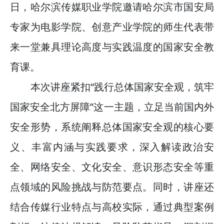
2026-07-23
—— 哈
· 强化政治担当 锤炼过硬本领--哈尔
日，哈尔滨传媒职业学院邀请哈尔滨市国安局
专家为电影学院、创意产业学院的师生代表带
2026-07-23
滨传媒
· 教育部公布名单，黑龙江这些教师
来一堂兼具理论高度与实践温度的国家安全教
2026-07-31
和团队获奖
· 省委常委会召开会议 许勤主持并讲
育课。
本次讲座紧扣“践行总体国家安全观，筑牢
2026-07-31
话
· 省教育厅举行树立和践行正确政绩
国家安全北方屏障”这一主题，立足当前国内外
2026-07-31
观学习教育
· 我省举办第十一届黑龙江省高校辅
安全形势，系统阐释总体国家安全观的核心要
义、丰富内涵与实践要求，深入解读政治安
2026-07-27
导员素质能
· 深学经济思想 发展新质生产力--学
全、网络安全、文化安全、意识形态安全等重
2026-07-27
院党委
· 黑龙江省高校在第六届全国高校教
点领域的风险挑战与防范要点。同时，讲座还
结合传媒行业特点与高校实际，通过典型案例
2026-07-25
师教学创新
· 教育部2026年“宏志助航计划”师资