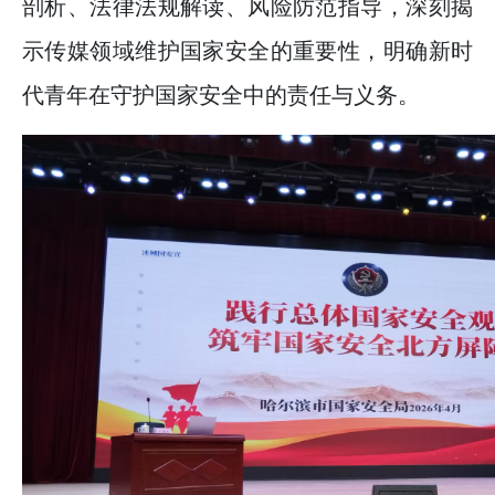
剖析、法律法规解读、风险防范指导，深刻揭
2026-07-24
培训
· 凝心聚力绘蓝图 踔厉奋进启新程
示传媒领域维护国家安全的重要性，明确新时
代青年在守护国家安全中的责任与义务。
2026-07-24
—— 哈
· 锚定目标谋新篇 巾帼聚力启新程
2026-07-23
—— 哈
· 强化政治担当 锤炼过硬本领--哈尔
2026-07-23
滨传媒