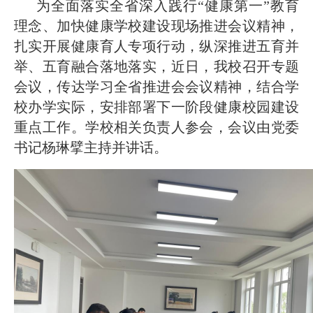
2026-07-23
—— 哈
· 强化政治担当 锤炼过硬本领--哈尔
为全面落实全省深入践行“健康第一”教育
理念、加快健康学校建设现场推进会议精神，
2026-07-23
滨传媒
· 教育部公布名单，黑龙江这些教师
扎实开展健康育人专项行动，纵深推进五育并
举、五育融合落地落实，近日，我校召开专题
2026-07-31
和团队获奖
· 省委常委会召开会议 许勤主持并讲
会议，传达学习全省推进会会议精神，结合学
校办学实际，安排部署下一阶段健康校园建设
2026-07-31
重点工作。学校相关负责人参会，会议由党委
话
· 省教育厅举行树立和践行正确政绩
书记杨琳擘主持并讲话。
2026-07-31
观学习教育
· 我省举办第十一届黑龙江省高校辅
2026-07-27
导员素质能
· 深学经济思想 发展新质生产力--学
2026-07-27
院党委
· 黑龙江省高校在第六届全国高校教
2026-07-25
师教学创新
· 教育部2026年“宏志助航计划”师资