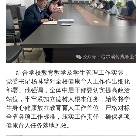
2026-07-24
培训
· 凝心聚力绘蓝图 踔厉奋进启新程
2026-07-24
—— 哈
· 锚定目标谋新篇 巾帼聚力启新程
2026-07-23
—— 哈
· 强化政治担当 锤炼过硬本领--哈尔
2026-07-23
滨传媒
结合学校教育教学及学生管理工作实际，
党委书记杨琳擘对全校健康育人工作作出细化
部署。他强调，全体中层干部要切实提高政治
站位，牢牢紧扣立德树人根本任务，始终将学
生身心健康放在教育育人工作首位，严格对标
全省各项工作标准，压实工作责任，确保各项
健康育人任务落地见效。