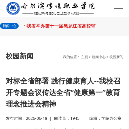
2026-07-31
话
· 省教育厅举行树立和践行正确政绩
2026-07-31
观学习教育
· 我省举办第十一届黑龙江省高校辅
新闻中心
2026-07-27
导员素质能
· 深学经济思想 发展新质生产力--学
校园新闻
我的位置：
主页
>
新闻中心
>
校园新闻
2026-07-27
院党委
· 黑龙江省高校在第六届全国高校教
2026-07-25
师教学创新
· 教育部2026年“宏志助航计划”师资
对标全省部署 践行健康育人--我校召
开专题会议传达全省“健康第一”教育
2026-07-24
培训
· 凝心聚力绘蓝图 踔厉奋进启新程
理念推进会精神
2026-07-24
—— 哈
· 锚定目标谋新篇 巾帼聚力启新程
发布时间：2026-06-18
|
阅读量：1945
|
编辑：
学院办公室