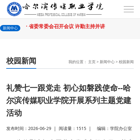
2026-07-31
和团队获奖
· 省委常委会召开会议 许勤主持并讲
2026-07-31
话
· 省教育厅举行树立和践行正确政绩
新闻中心
2026-07-31
观学习教育
· 我省举办第十一届黑龙江省高校辅
校园新闻
我的位置：
主页
>
新闻中心
>
校园新闻
2026-07-27
导员素质能
· 深学经济思想 发展新质生产力--学
2026-07-27
院党委
· 黑龙江省高校在第六届全国高校教
礼赞七一跟党走 初心如磐践使命--哈
尔滨传媒职业学院开展系列主题党建
2026-07-25
师教学创新
· 教育部2026年“宏志助航计划”师资
活动
2026-07-24
培训
· 凝心聚力绘蓝图 踔厉奋进启新程
发布时间：2026-06-29
|
阅读量：1515
|
编辑：
学院办公室