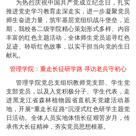
2026-07-24
—— 哈
· 锚定目标谋新篇 巾帼聚力启新程
为热烈庆祝中国共产党成立纪念日，扎实
推进党史学习教育走深走实，进一步凝聚党员
2026-07-23
—— 哈
· 强化政治担当 锤炼过硬本领--哈尔
师生奋进力量，筑牢基层党组织战斗堡垒，近
期，我校各二级学院精心策划形式多样、内容
2026-07-23
滨传媒
丰富的红色主题活动，全体师生党员追寻红色
足迹、聆听红色故事，以实干担当向党的生日
献礼。
管理学院：重走长征研学路 寻访老兵守初心
管理学院党总支组织教师党支部、学生党
支部党员，以及入党积极分子、学生代表，走
进黑龙江省森林植物园省直机关党建活动基
地，开展“重走长征路”沉浸式红色研学主题党
日活动。全体人员实地体悟长征艰苦岁月，传
承伟大长征精神，夯实党员思想根基。