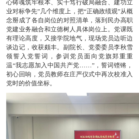
心铸魂筑牢根本、实干笃行破局融合、建功立
业对标争先”几个维度上，把“正确政绩观”从概
念掰成了各自岗位的对照清单，落到民办高职
党建业务融合和立德树人具体岗位上。党课既
有理论高度，又接学院地气，现场党员边听边
谈边记，收获颇丰。副院长、党委委员李秋雪
领誓入党誓词，参训党员面向党旗郑重重
温“我志愿加入中国共产党……”，誓词铿锵，
初心回响，党员教师在庄严仪式中再次校准入
党时的价值坐标。