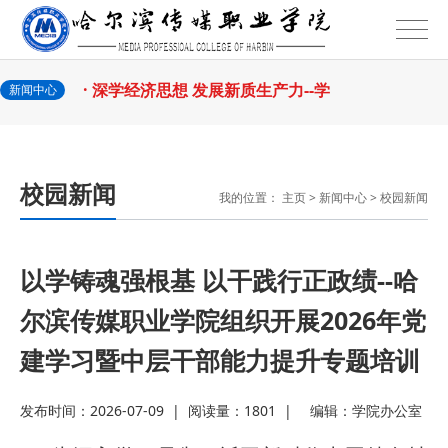
2026-07-31
观学习教育
· 我省举办第十一届黑龙江省高校辅
2026-07-27
导员素质能
· 深学经济思想 发展新质生产力--学
新闻中心
2026-07-27
院党委
· 黑龙江省高校在第六届全国高校教
校园新闻
2026-07-25
师教学创新
· 教育部2026年“宏志助航计划”师资
我的位置：
主页
>
新闻中心
>
校园新闻
2026-07-24
培训
· 凝心聚力绘蓝图 踔厉奋进启新程
以学铸魂强根基 以干践行正政绩--哈
2026-07-24
—— 哈
· 锚定目标谋新篇 巾帼聚力启新程
尔滨传媒职业学院组织开展2026年党
建学习暨中层干部能力提升专题培训
2026-07-23
—— 哈
· 强化政治担当 锤炼过硬本领--哈尔
发布时间：2026-07-09
|
阅读量：1801
|
编辑：
学院办公室
2026-07-23
滨传媒
· 教育部公布名单，黑龙江这些教师