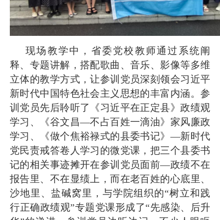
现场教学中，省委党校教师通过系统阐
释、专题讲解，搭配歌曲、音乐、影像等多维
立体的教学方式，让参训党员深刻领会习近平
新时代中国特色社会主义思想的丰富内涵。参
训党员先后聆听了《习近平在正定县》政绩观
学习、《谷文昌—不占百姓一滴油》家风廉政
学习、《做个焦裕禄式的县委书记》—新时代
党民责戒答卷人学习的微党课，把三个县委书
记的相关事迹摊开在参训党员面前—政绩不在
报告里、不在显绩上，而在老百姓的心底里、
沙地里、盐碱窝里，与学院组织的“树立和践
行正确政绩观”专题党课形成了“先感染、后升