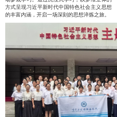
2026-07-24
—— 哈
· 锚定目标谋新篇 巾帼聚力启新程
方式呈现习近平新时代中国特色社会主义思想
的丰富内涵，开启一场深刻的思想淬炼之旅。
2026-07-23
—— 哈
· 强化政治担当 锤炼过硬本领--哈尔
2026-07-23
滨传媒