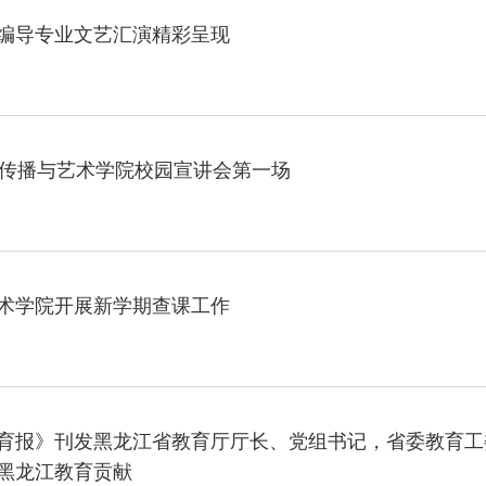
编导专业文艺汇演精彩呈现
· 教育部
· 凝心
|传播与艺术学院校园宣讲会第一场
· 锚定
· 强化
术学院开展新学期查课工作
· 教育
· 省委
育报》刊发黑龙江省教育厅厅长、党组书记，省委教育工
· 省教
黑龙江教育贡献