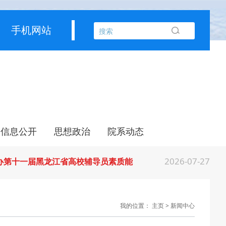
手机网站
2026-07-31
部公布名单，黑龙江这些教师和团队获奖
2026-07-31
常委会召开会议 许勤主持并讲话
信息公开
思想政治
院系动态
2026-07-31
育厅举行树立和践行正确政绩观学习教育
校园公告
生活服务
管理规定
信息公开
共青团工作
教师培训
党建工作
宣传教育
工会工作
创意产业学院
电影学院
管理学院
2026-07-27
举办第十一届黑龙江省高校辅导员素质能
2026-07-27
经济思想 发展新质生产力--学院党委
我的位置：
主页
>
新闻中心
2026-07-25
江省高校在第六届全国高校教师教学创新