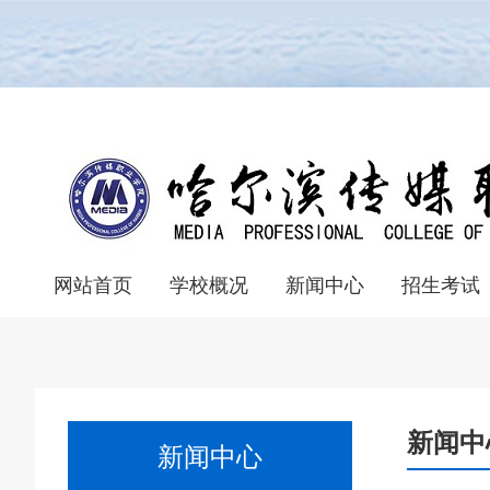
网站首页
学校概况
新闻中心
招生考试
学院组织机构
学院简介
教学成果
校园风光
校园文化
联系我们
学院展播
学校视频
校园新闻
教育新闻
院系新闻
单考单招报名
普通统考报名
录取查询系统
普通统考
单独考试
招生章程
统
统
新闻中
新闻中心