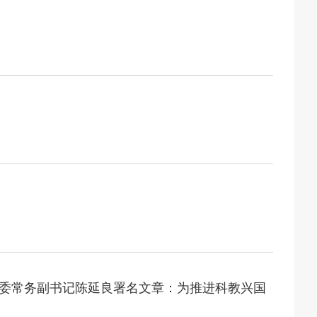
2026-07-24
2026年“宏志助航计划”师资培训
2026-07-24
聚力绘蓝图 踔厉奋进启新程 —— 哈
2026-07-23
目标谋新篇 巾帼聚力启新程 —— 哈
2026-07-23
政治担当 锤炼过硬本领--哈尔滨传媒
2026-07-31
部公布名单，黑龙江这些教师和团队获奖
2026-07-31
常委会召开会议 许勤主持并讲话
委常务副书记陈延良署名文章：为推进科教兴国
2026-07-31
育厅举行树立和践行正确政绩观学习教育