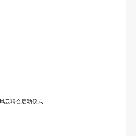
2026-07-27
举办第十一届黑龙江省高校辅导员素质能
2026-07-27
经济思想 发展新质生产力--学院党委
2026-07-25
江省高校在第六届全国高校教师教学创新
2026-07-24
2026年“宏志助航计划”师资培训
2026-07-24
聚力绘蓝图 踔厉奋进启新程 —— 哈
2026-07-23
目标谋新篇 巾帼聚力启新程 —— 哈
风云聘会启动仪式
2026-07-23
政治担当 锤炼过硬本领--哈尔滨传媒