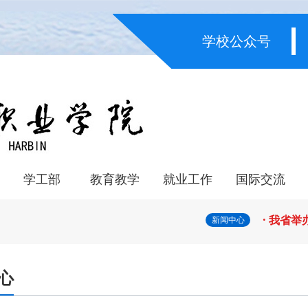
学校公众号
· 教育
· 省委
学工部
教育教学
就业工作
国际交流
· 省教
系
系
学生管理
资助中心
心理咨询
重点专业建设
人才培养
质量年报
师资队伍
专业设置
课程思政
教育资源
学籍管理
双创教育
实习管理
科技转化
校企合作单位
工作时讯
交流资讯
合作院校
合作项目
· 我省
新闻中心
· 深学
心
· 黑龙