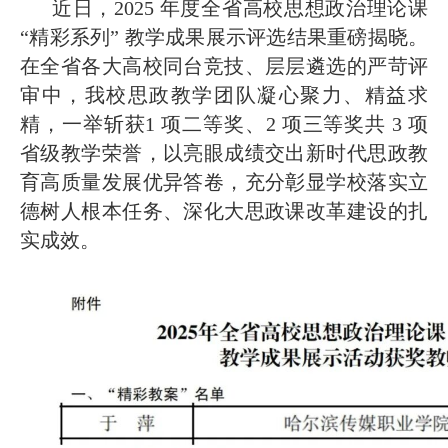
2026-07-25
师教学创新
· 教育部2026年“宏志助航计划”师资
近日，2025 年度全省高校思想政治理论课
“精彩系列” 教学成果展示评选结果重磅揭晓。
2026-07-24
培训
· 凝心聚力绘蓝图 踔厉奋进启新程
在全省各大高校同台竞技、层层遴选的严苛评
审中，我校思政教学团队凝心聚力、精益求
2026-07-24
—— 哈
· 锚定目标谋新篇 巾帼聚力启新程
精，一举斩获1 项二等奖、2 项三等奖共 3 项
省级教学荣誉，以亮眼成绩交出新时代思政教
2026-07-23
育高质量发展优异答卷，充分彰显学校落实立
—— 哈
· 强化政治担当 锤炼过硬本领--哈尔
德树人根本任务、深化大思政课改革建设的扎
实成效。
2026-07-23
滨传媒