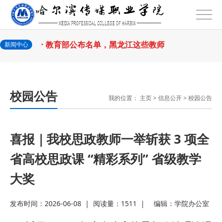
2026-07-23
—— 哈
· 强化政治担当 锤炼过硬本领--哈尔
2026-07-23
滨传媒
· 教育部公布名单，黑龙江这些教师
新闻中心
2026-07-31
和团队获奖
· 省委常委会召开会议 许勤主持并讲
校园公告
我的位置：
主页
>
信息公开
>
校园公告
2026-07-31
话
· 省教育厅举行树立和践行正确政绩
2026-07-31
观学习教育
· 我省举办第十一届黑龙江省高校辅
喜报｜我校思政教师一举斩获 3 项全
省高校思政课 “精彩系列” 省级教学
2026-07-27
导员素质能
· 深学经济思想 发展新质生产力--学
大奖
2026-07-27
院党委
· 黑龙江省高校在第六届全国高校教
发布时间：2026-06-08
|
阅读量：1511
|
编辑：
学院办公室