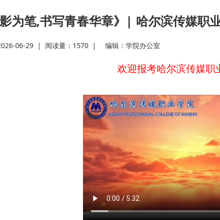
影为笔,书写青春华章》| 哈尔滨传媒职业
· 省教
26-06-29
|
阅读量：1570
|
编辑：
学院办公室
· 我省
欢迎报考哈尔滨传媒职
· 深学
· 黑龙
· 教育部
· 凝心
· 锚定