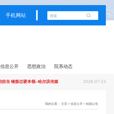
2026-07-27
经济思想 发展新质生产力--学院党委
手机网站
2026-07-25
江省高校在第六届全国高校教师教学创新
2026-07-24
2026年“宏志助航计划”师资培训
2026-07-24
聚力绘蓝图 踔厉奋进启新程 —— 哈
信息公开
思想政治
院系动态
2026-07-23
目标谋新篇 巾帼聚力启新程 —— 哈
校园公告
生活服务
管理规定
信息公开
共青团工作
教师培训
党建工作
宣传教育
工会工作
创意产业学院
电影学院
管理学院
2026-07-23
政治担当 锤炼过硬本领--哈尔滨传媒
2026-07-31
部公布名单，黑龙江这些教师和团队获奖
我的位置：
主页
>
信息公开
>
校园公告
2026-07-31
常委会召开会议 许勤主持并讲话