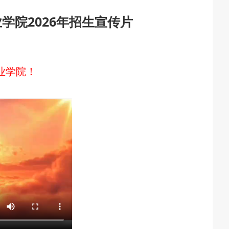
学院2026年招生宣传片
2026-07-31
育厅举行树立和践行正确政绩观学习教育
2026-07-27
举办第十一届黑龙江省高校辅导员素质能
业学院！
2026-07-27
经济思想 发展新质生产力--学院党委
2026-07-25
江省高校在第六届全国高校教师教学创新
2026-07-24
2026年“宏志助航计划”师资培训
2026-07-24
聚力绘蓝图 踔厉奋进启新程 —— 哈
2026-07-23
目标谋新篇 巾帼聚力启新程 —— 哈