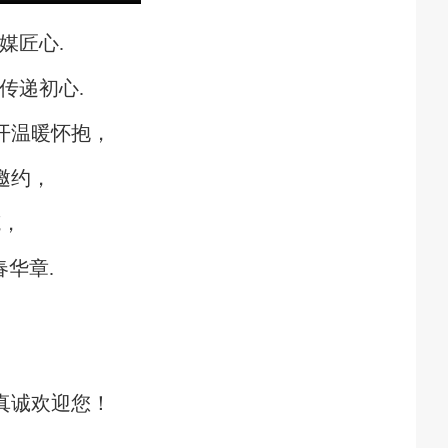
2026-07-23
政治担当 锤炼过硬本领--哈尔滨传媒
媒匠心.
传递初心.
开温暖怀抱，
邀约，
笔，
华章.
，
，
真诚欢迎您！