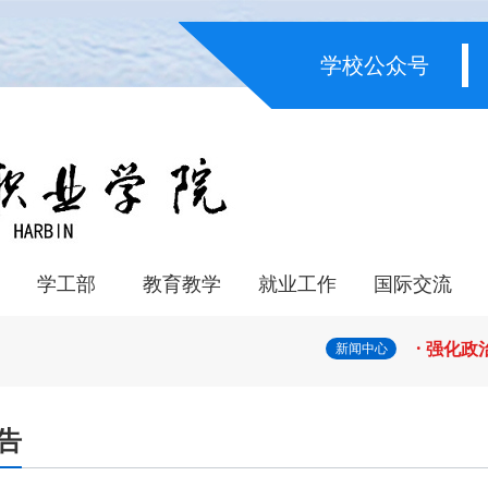
· 深学
学校公众号
· 黑龙
· 教育部
· 凝心
学工部
教育教学
就业工作
国际交流
· 锚定
系
系
学生管理
资助中心
心理咨询
重点专业建设
人才培养
质量年报
师资队伍
专业设置
课程思政
教育资源
学籍管理
双创教育
实习管理
科技转化
校企合作单位
工作时讯
交流资讯
合作院校
合作项目
· 强化
新闻中心
· 教育
告
· 省委