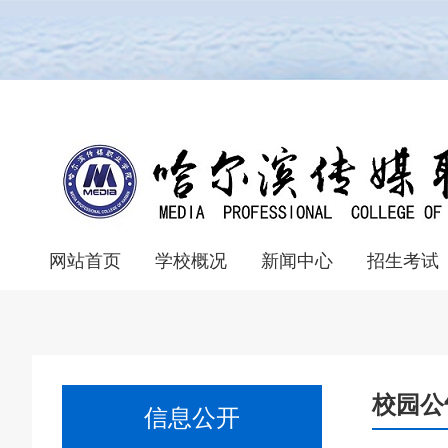
网站首页
学校概况
新闻中心
招生考试
学院组织机构
学院简介
教学成果
校园风光
校园文化
联系我们
学院展播
学校视频
校园新闻
教育新闻
院系新闻
单考单招报名
普通统考报名
录取查询系统
普通统考
单独考试
招生章程
统
统
校园公
信息公开