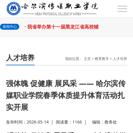
2026-07-31
话
· 省教育厅举行树立和践行正确政绩
2026-07-31
观学习教育
· 我省举办第十一届黑龙江省高校辅
新闻中心
2026-07-27
导员素质能
· 深学经济思想 发展新质生产力--学
人才培养
我的位置：
主页
>
教育教学
>
人才培养
2026-07-27
院党委
· 黑龙江省高校在第六届全国高校教
2026-07-25
师教学创新
· 教育部2026年“宏志助航计划”师资
强体魄 促健康 展风采 —— 哈尔滨传
媒职业学院春季体质提升体育活动扎
2026-07-24
培训
· 凝心聚力绘蓝图 踔厉奋进启新程
实开展
2026-07-24
—— 哈
· 锚定目标谋新篇 巾帼聚力启新程
发布时间：2026-05-14
|
阅读量：1166
|
编辑：
教务处