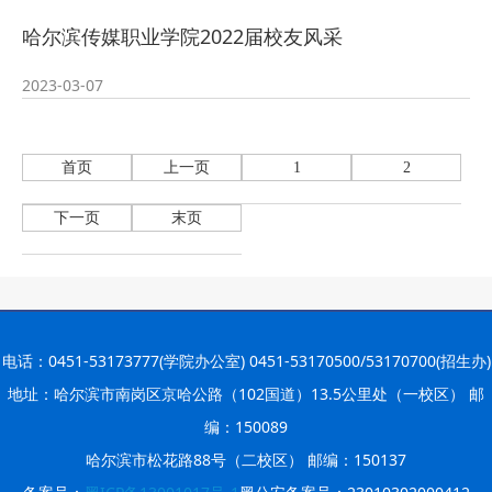
2026-07-23
—— 哈
· 强化政治担当 锤炼过硬本领--哈尔
哈尔滨传媒职业学院2022届校友风采
2026-07-23
滨传媒
· 教育部公布名单，黑龙江这些教师
2023-03-07
2026-07-31
和团队获奖
· 省委常委会召开会议 许勤主持并讲
首页
上一页
1
2
2026-07-31
话
· 省教育厅举行树立和践行正确政绩
下一页
末页
2026-07-31
观学习教育
· 我省举办第十一届黑龙江省高校辅
2026-07-27
导员素质能
· 深学经济思想 发展新质生产力--学
电话：0451-53173777(学院办公室) 0451-53170500/53170700(招生办)
地址：哈尔滨市南岗区京哈公路（102国道）13.5公里处（一校区） 邮
2026-07-27
院党委
· 黑龙江省高校在第六届全国高校教
编：150089
哈尔滨市松花路88号（二校区） 邮编：150137
2026-07-25
师教学创新
· 教育部2026年“宏志助航计划”师资