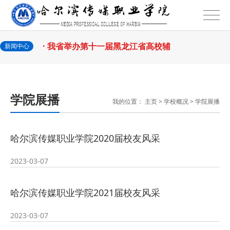
2026-07-31
话
· 省教育厅举行树立和践行正确政绩
2026-07-31
观学习教育
· 我省举办第十一届黑龙江省高校辅
新闻中心
2026-07-27
导员素质能
· 深学经济思想 发展新质生产力--学
学院展播
我的位置：
主页
>
学校概况
>
学院展播
2026-07-27
院党委
· 黑龙江省高校在第六届全国高校教
哈尔滨传媒职业学院2020届校友风采
2026-07-25
师教学创新
· 教育部2026年“宏志助航计划”师资
2023-03-07
2026-07-24
培训
· 凝心聚力绘蓝图 踔厉奋进启新程
哈尔滨传媒职业学院2021届校友风采
2026-07-24
—— 哈
· 锚定目标谋新篇 巾帼聚力启新程
2023-03-07